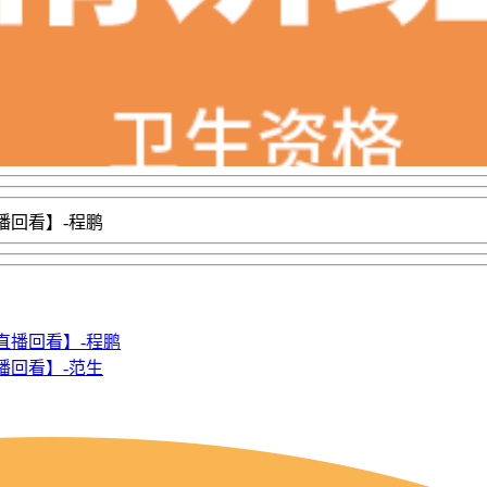
播回看】-程鹏